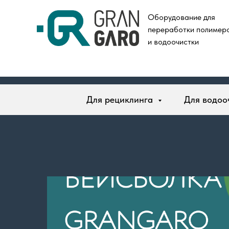
Оборудование для
п
ереработки полимер
и водоочистки
Для рециклинга
Для водоо