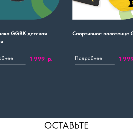
олка GGBK детская
Спортивное полотенце
ая
р.
1 999
1 99
ОСТАВЬТЕ