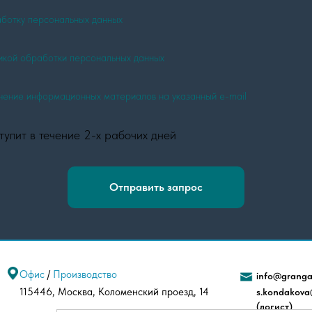
ботку персональных данных
икой обработки персональных данных
учение информационных материалов на указанный e-mail
тупит в течение 2-х рабочих дней
Отправить запрос
Офис
/
Производство
info@granga
115446, Москва, Коломенский проезд, 14
s.kondakova
(логист)