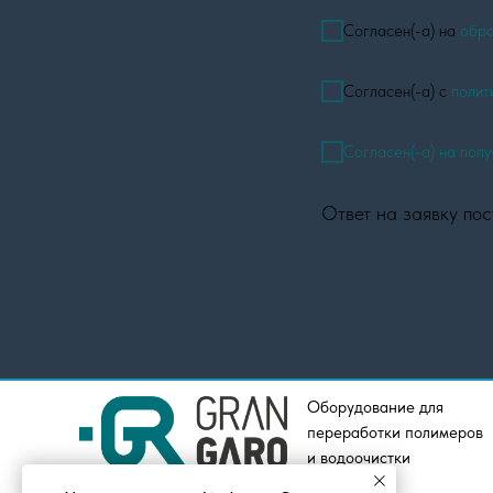
Согласен(-а) на
обра
Согласен(-а) с
полит
Согласен(-а) на пол
Ответ на заявку пос
Оборудование для
переработки полимеров
и водоочистки