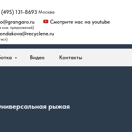
 (495) 131-8693
Москва
fo@grangaro.ru
Смотрите нас на youtube
я ком. предложений)
kondakova@recyclene.ru
гист)
ботка
Видео
Контакты
универсальная рыжая