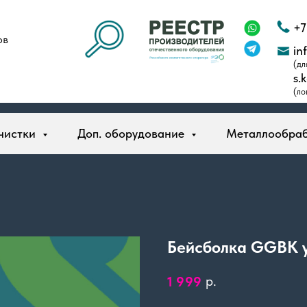
+7
ов
in
(дл
s.
(ло
чистки
Доп. оборудование
Металлообра
Бейсболка GGBK 
р.
1 999