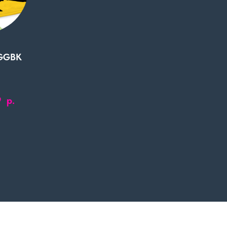
 GGBK
р.
9