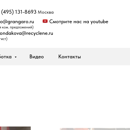
 (495) 131-8693
Москва
fo@grangaro.ru
Смотрите нас на youtube
я ком. предложений)
kondakova@recyclene.ru
гист)
ботка
Видео
Контакты