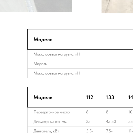
Модель
Макс. осевая нагрузка, кН
Модель
Макс. осевая нагрузка, кН
Модель
112
133
1
Передаточное число
8
8
10
Диаметр винта, мм
35
45.50
55
Двигатель, кВт
5.5-
7.5-
11-