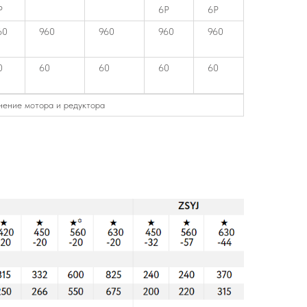
P
6P
6P
60
960
960
960
960
0
60
60
60
60
ение мотора и редуктора