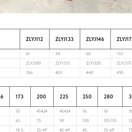
ZLYJ112
ZLYJ133
ZLYJ146
ZLYJ1
41
54
60
153
ZLYJ280
ZLYJ315
ZLYJ330
ZLYJ375
356
403
448
495
46
173
200
225
250
280
3
10
45424
45424
16
16
1
65
75
90
100
105.110
1
18.5-
25-4P
45-4P
45-
55-6P
7