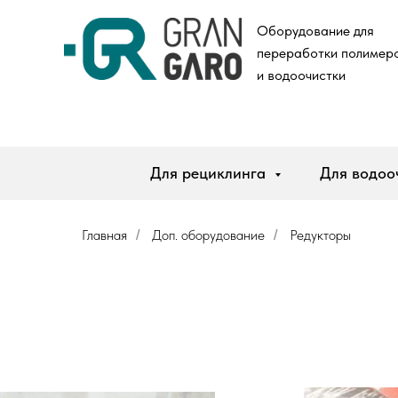
Оборудование для
п
ереработки полимер
и водоочистки
Для рециклинга
Для водоо
Главная
Доп. оборудование
Редукторы
/
/