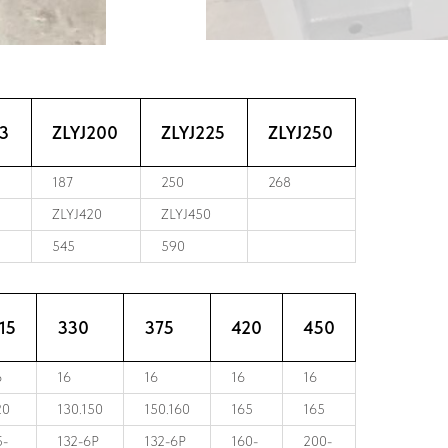
73
ZLYJ200
ZLYJ225
ZLYJ250
187
250
268
ZLYJ420
ZLYJ450
545
590
15
330
375
420
450
6
16
16
16
16
20
130.150
150.160
165
165
5-
132-6P
132-6P
160-
200-