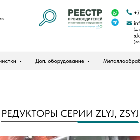
+7
ов
in
(дл
s.
(ло
чистки
Доп. оборудование
Металлообра
РЕДУКТОРЫ СЕРИИ ZLYJ, ZSYJ