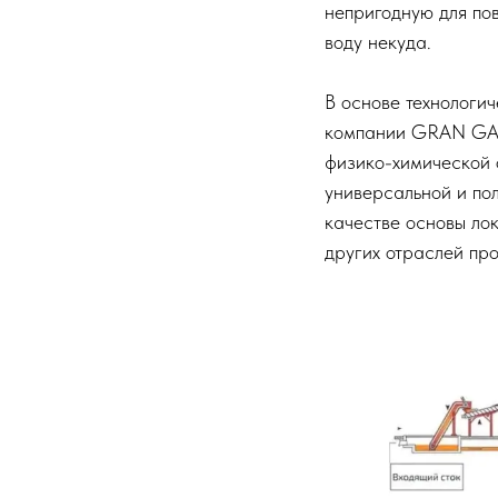
непригодную для пов
воду некуда.
В основе технологи
компании GRAN GA
физико-химической 
универсальной и по
качестве основы ло
других отраслей про