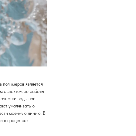
в полимеров является
им аспектом ее работы
 очистки воды при
ают умалчивать о
ести моечную линию. В
ки в процессах