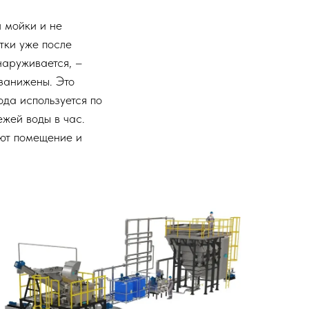
 мойки и не
тки уже после
наруживается, –
занижены. Это
вода используется по
жей воды в час.
ают помещение и