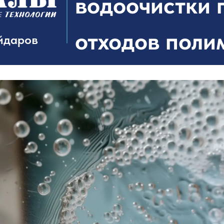
водоочистки 
отходов поли
йдаров