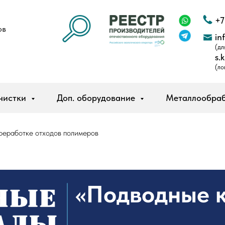
+7
ов
in
(дл
s.
(ло
чистки
Доп. оборудование
Металлообра
реработке отходов полимеров
«Подводные 