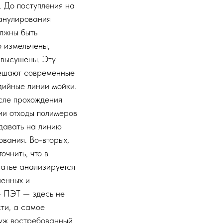
. До поступления на
анулирования
олжны быть
о измельчены,
 высушены. Эту
ешают современные
дийные линии мойки.
осле прохождения
ии отходы полимеров
давать на линию
вания. Во-вторых,
точнить, что в
татье анализируется
ненных и
— ПЭТ — здесь не
ти, а самое
 уж востребованный