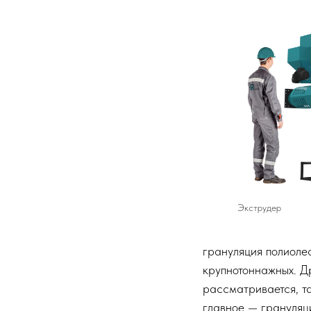
Экструдер
грануляция полиоле
крупнотоннажных. Д
рассматривается, т
главное — грануляц