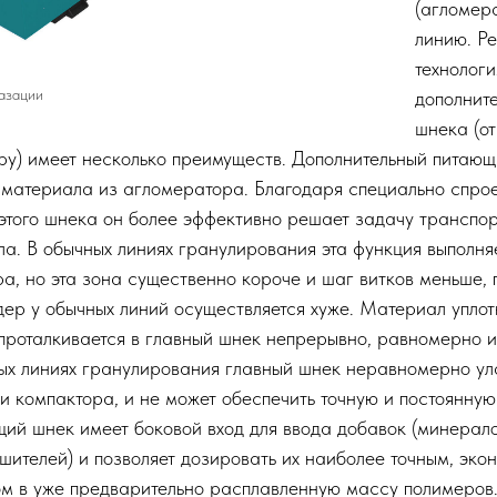
(агломера
линию. Р
технолог
азации
дополнит
шнека (о
ру) имеет несколько преимуществ. Дополнительный питаю
 материала из агломератора. Благодаря специально спр
этого шнека он более эффективно решает задачу транспор
ла. В обычных линиях гранулирования эта функция выполня
а, но эта зона существенно короче и шаг витков меньше, 
ер у обычных линий осуществляется хуже. Материал уплот
проталкивается в главный шнек непрерывно, равномерно и
ных линиях гранулирования главный шнек неравномерно ул
 компактора, и не может обеспечить точную и постоянну
щий шнек имеет боковой вход для ввода добавок (минерало
шителей) и позволяет дозировать их наиболее точным, эко
м в уже предварительно расплавленную массу полимеров