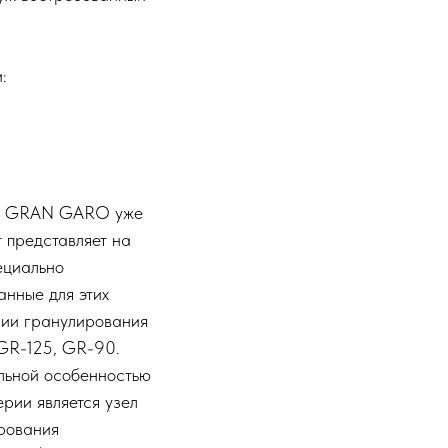
:
я GRAN GARO уже
т представляет на
ециально
анные для этих
нии гранулирования
GR-125, GR-90.
льной особенностью
рии является узел
рования