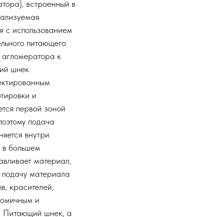
тора), встроенный в
еализуемая
ия с использованием
ельного питающего
т агломератора к
щий шнек
оектированным
тировки и
ется первой зоной
поэтому подача
няется внутри
 в большем
авливает материал,
ю подачу материала
в, красителей,
номичным и
. Питающий шнек, а