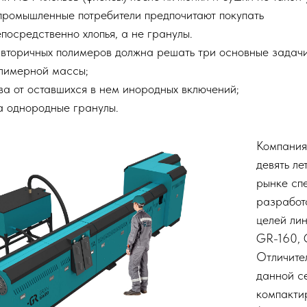
 промышленные потребители предпочитают покупать
посредственно хлопья, а не гранулы.
 вторичных полимеров должна решать три основные задачи
лимерной массы;
а от оставшихся в нем инородных включений;
 однородные гранулы.
Компани
девять ле
рынке сп
разработ
целей ли
GR-160, 
Отличите
данной се
компакти