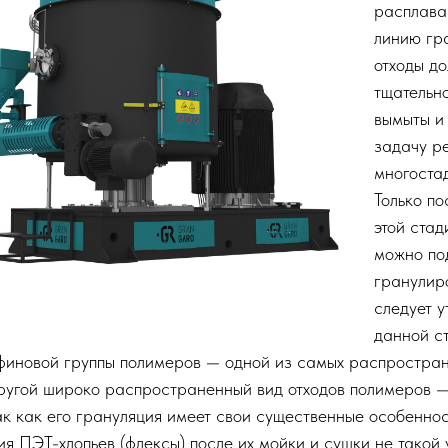
расплава
линию гр
отходы д
тщательн
вымыты и
задачу р
многоста
Только п
этой стад
можно по
гранулиро
следует у
данной с
финовой группы полимеров — одной из самых распростра
ругой широко распространенный вид отходов полимеров 
ак как его грануляция имеет свои существенные особеннос
ия ПЭТ-хлопьев (флексы) после их мойки и сушки не такой