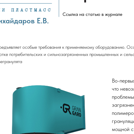
Ссылка на статью в журнале
ихайдаров Е.В.
редъявляет особые требования к применяемому оборудованию. Осо
отке потребительских и сильнозагрязненных промышленных и сель
регранулята
Во-первых
что нево
проблемы
загрязне
полимеро
грануляц
мощной с