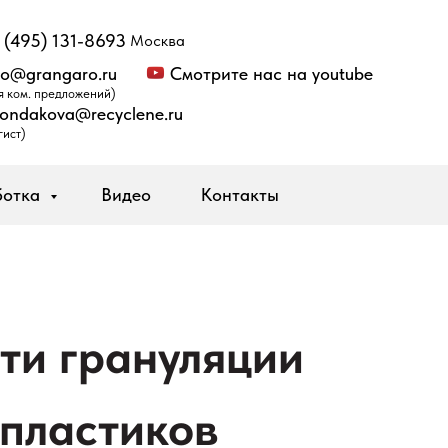
 (495) 131-8693
Москва
fo@grangaro.ru
Смотрите нас на youtube
я ком. предложений)
kondakova@recyclene.ru
гист)
ботка
Видео
Контакты
ти грануляции
 пластиков