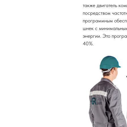
также двигатель ко
посредством частот
программным обеспе
шнек с минимальны
энергии. Это прогр
40%.