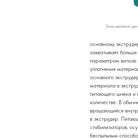
Зона двойной дег
основному экструде
захватывает больше
параметрам витков 
уплотнения материа
основного экструдер
материала в экструд
питающего шнека и 
количестве. В обыч
вращающийся внутри
в экструдер. Питаю
стабилизаторов, осу
беспыльным способо