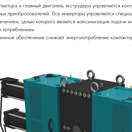
мпактора и главный двигатель экструдера управляются кон
ных преобразователей. Все инверторы управляются специ
чением, целью которого является максимизация подачи м
м потреблением
аммное обеспечение снижает энергопотребление компакто