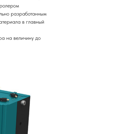
тролером
ально разработанным
атериала в главный
ра на величину до