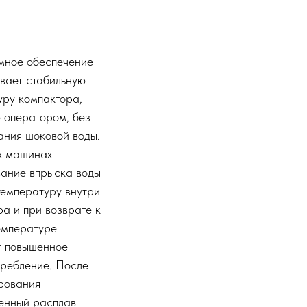
ное обеспечение
вает стабильную
уру компактора,
 оператором, без
ания шоковой воды.
х машинах
вание впрыска воды
температуру внутри
а и при возврате к
емпературе
т повышенное
требление. После
рования
ленный расплав