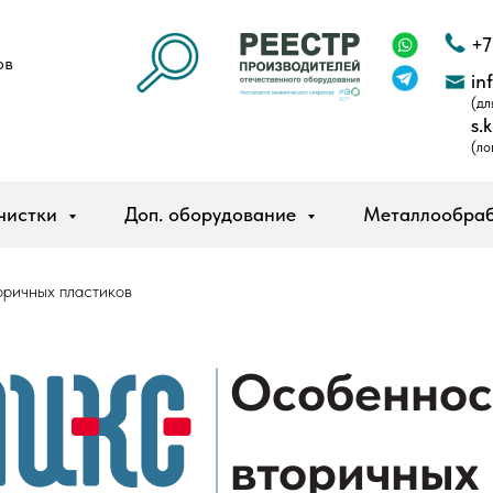
+7
ов
in
(дл
s.
(ло
чистки
Доп. оборудование
Металлообра
оричных пластиков
Особеннос
вторичных