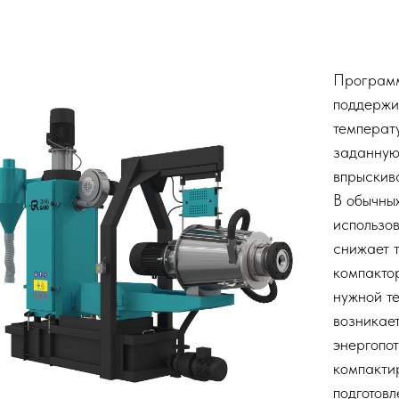
Программ
поддержи
температ
заданную
впрыскив
В обычны
использо
снижает 
компактор
нужной т
возникае
энергопо
компакти
подготов